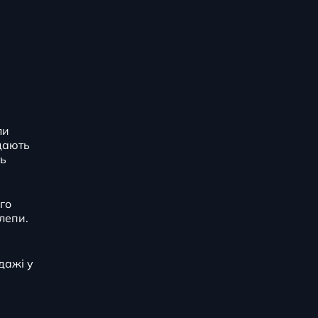
ли
 дають
ть
го
лепи.
дажі у