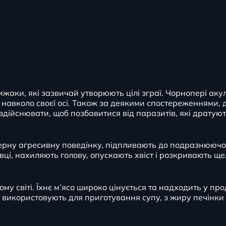
жаки, які зазвичай утворюють цілі зграї. Чорнопері аку
и навколо своєї осі. Також за деякими спостереженнями,
здійснювати, щоб позбавитися від паразитів, які дратую
ерну агресивну поведінку, підпливають до подразнюючо
вці, нахиляють голову, опускають хвіст і розкривають ще
му світі. Їхнє м’ясо широко цінується та надходить у про
 використовують для приготування супу, з жиру печінки