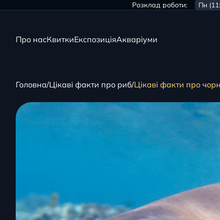
Розклад роботи:
Пн (11
Про нас
Квитки
Експозиція
Акваріуми
Головна
Цікаві факти про риб
Цікаві факти про чор