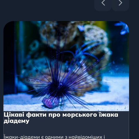
Цікаві факти про морського їжака
діадему
Їжаки-діадеми є одними з найвідоміших і