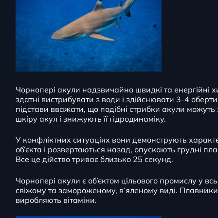
Чорнопері акули надзвичайно швидкі та енергійні хи
здатні вистрибувати з води і здійснювати 3-4 оберт
підстави вважати, що подібні стрибки акули можуть 
шкіру акул і знижують її гідродинаміку.
У конфліктних ситуаціях вони демонструють характ
об’єкта і розвертаються назад, опускають грудні пла
Все це дійство триває близько 25 секунд.
Чорнопері акули є об’єктом цільового промислу у всьо
свіжому та замороженому, в’яленому виді. Плавники
виробляють вітаміни.