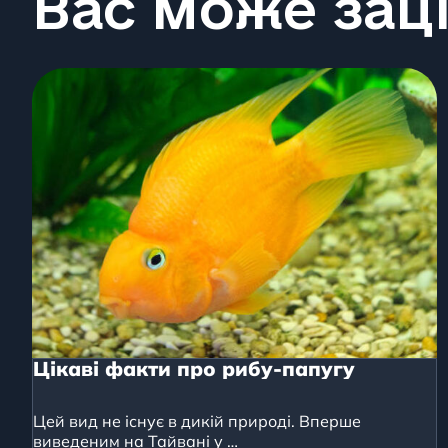
Вас може зац
Цікаві факти про рибу-папугу
Цей вид не існує в дикій природі. Вперше
виведеним на Тайвані у …