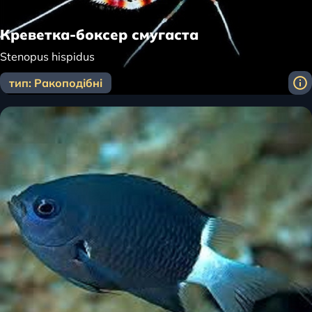
Креветка-боксер смугаста
Stenopus hispidus
тип: Ракоподібні