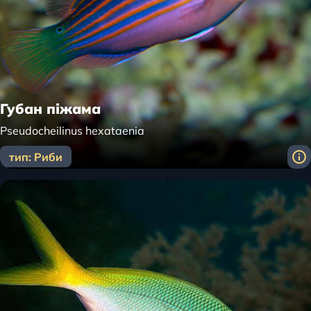
Губан піжама
Pseudocheilinus hexataenia
тип: Риби