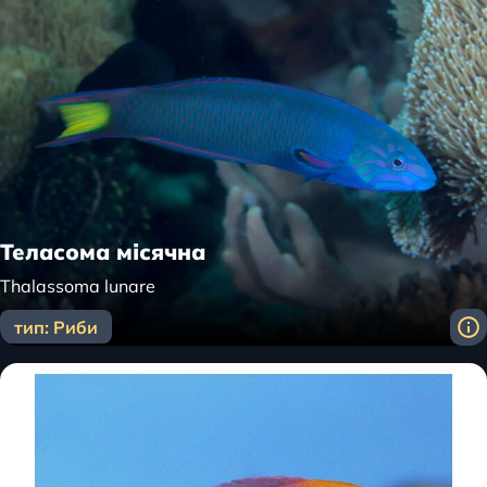
Теласома місячна
Thalassoma lunare
тип: Риби