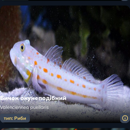
Бичок окунеподібний
Valenciennea puellaris
тип: Риби