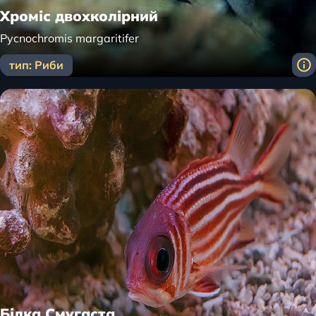
Хроміс двохколірний
Pycnochromis margaritifer
тип: Риби
Білка Смугаста