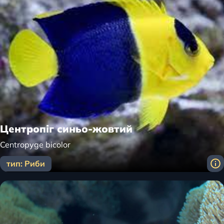
Центропіг синьо-жовтий
Centropyge bicolor
тип: Риби