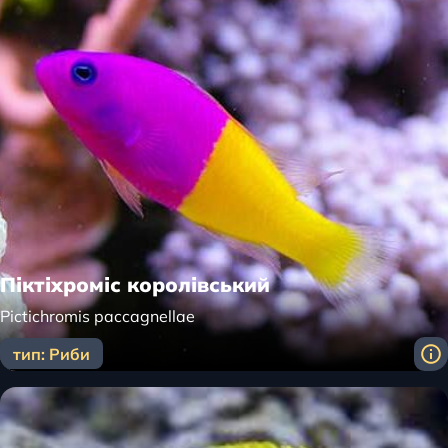
Піктіхроміс королівський
Pictichromis paccagnellae
тип: Риби