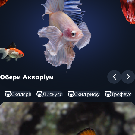
Обери Акваріум
Скалярії
Дискуси
Схил рифу
Трофеус