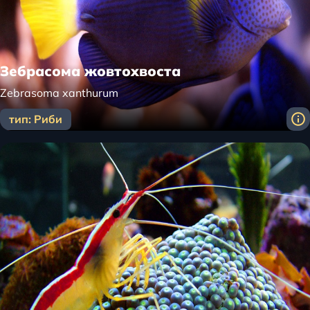
Зебрасома жовтохвоста
Zebrasoma xanthurum
тип: Риби