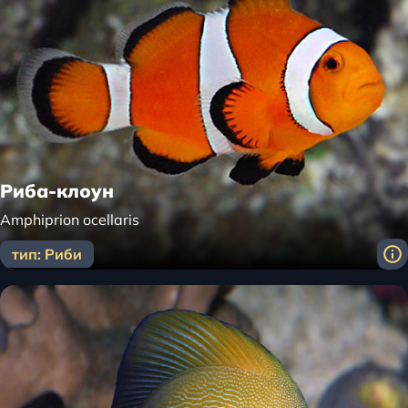
Риба-клоун
Amphiprion ocellaris
тип: Риби