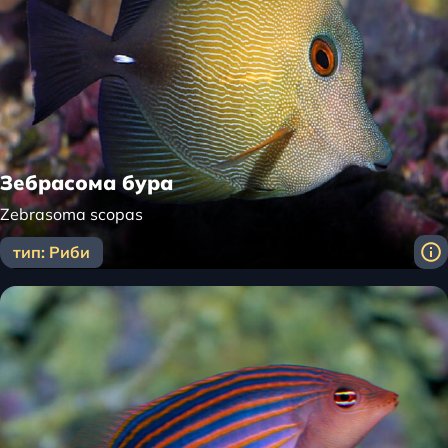
Зебрасома бура
Zebrasoma scopas
тип: Риби