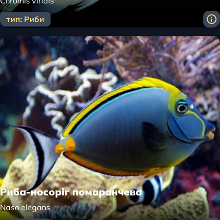
Chromis viridis
тип: Риби
Риба-носоріг помаранчева
Naso elegans