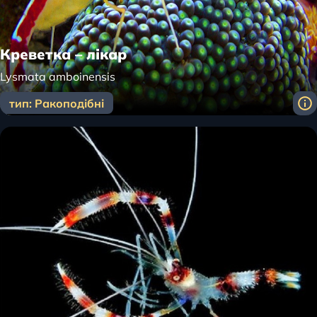
Креветка – лікар
Lysmata amboinensis
тип: Ракоподібні