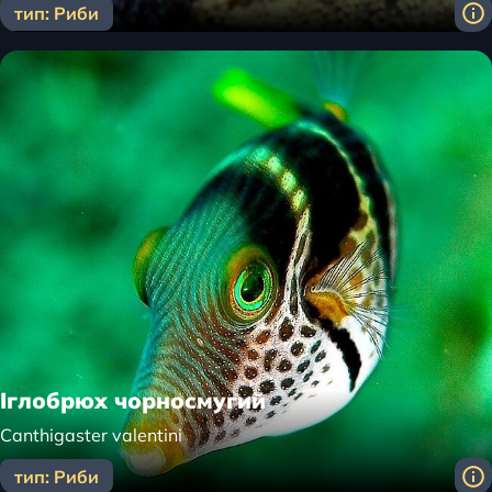
тип: Риби
Іглобрюх чорносмугий
Canthigaster valentini
тип: Риби