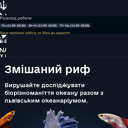
Розклад роботи:
Пн (11:00-16:30)
Вт-Чт (11:00-19:00)
Пт-Нд (11:00-20:00)
Меню
Каса припиняє роботу за 30хв до закриття
Головна
Змішаний риф
Змішаний риф
Вирушайте досліджувати
біорізноманіття океану разом з
львівським океанаріумом.