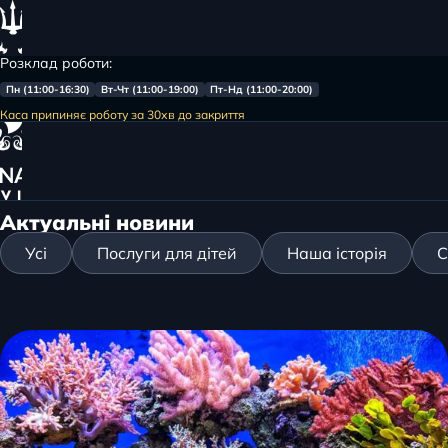
Розклад роботи:
Пн (11:00-16:30)
Вт-Чт (11:00-19:00)
Пт-Нд (11:00-20:00)
Меню
Каса припиняє роботу за 30хв до закриття
Головна
Вирощування та продаж коралів
Актуальні новини
Усі
Послуги для дітей
Наша історія
С