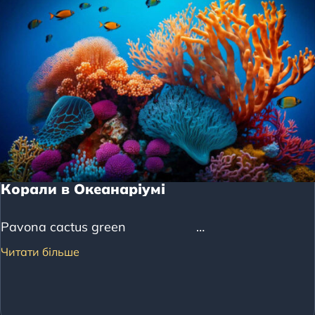
Корали в Океанаріумі
Pavona cactus green …
Читати більше