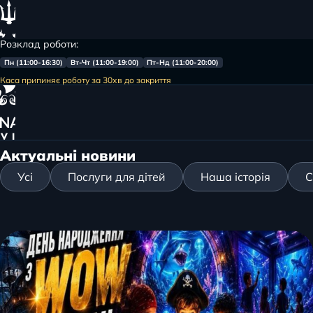
Розклад роботи:
Пн (11:00-16:30)
Вт-Чт (11:00-19:00)
Пт-Нд (11:00-20:00)
Меню
Каса припиняє роботу за 30хв до закриття
Головна
Новини/Акції
Актуальні новини
Усі
Послуги для дітей
Наша історія
С