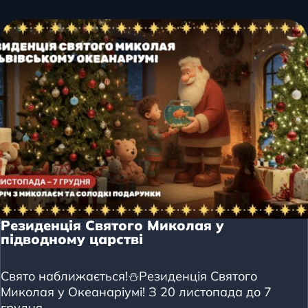
Резиденція Святого Миколая у
підводному царстві
Свято наближається!⛄️Резиденція Святого
Миколая у Океанаріумі! З 20 листопада до 7
грудня …