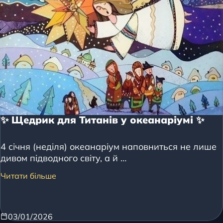
✨ Щедрик для Титанів у океанаріумі ✨
4 січня (неділя) океанаріум наповниться не лише
дивом підводного світу, а й …
Читати більше
03/01/2026