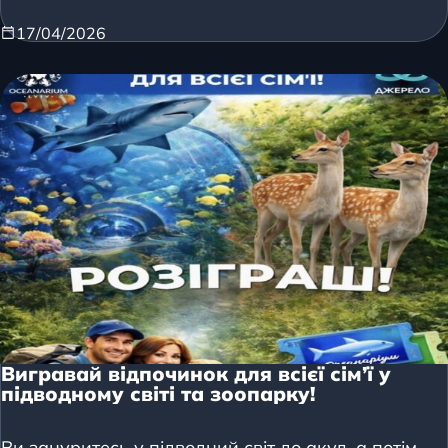
17/04/2026
Вигравай відпочинок для всієї сім’ї у
підводному світі та зоопарку!
Ви зануритесь у підводний світ до акул, а потім