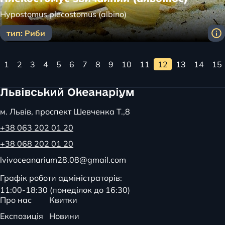
Hypostomus plecostomus (albino)
тип: Риби
1
2
3
4
5
6
7
8
9
10
11
12
13
14
15
м. Львів, проспект Шевченка Т.,8
+38 063 202 01 20
+38 068 202 01 20
lvivoceanarium28.08@gmail.com
Графік роботи адміністраторів:
11:00-18:30 (понеділок до 16:30)
Про нас
Квитки
Експозиція
Новини