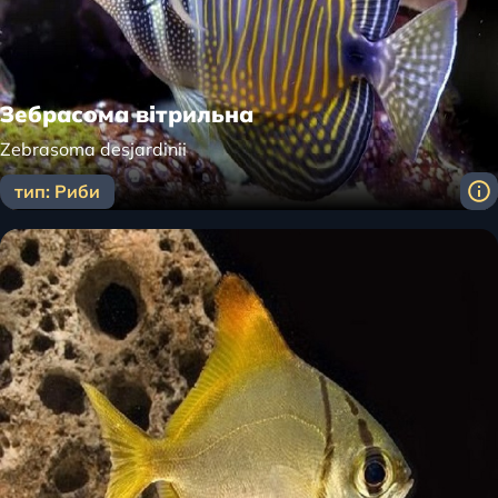
Зебрасома вітрильна
Zebrasoma desjardinii
тип: Риби