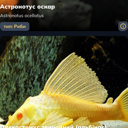
Астронотус оскар
Astronotus ocellatus
тип: Риби
Плекостомус звичайний (альбінос)