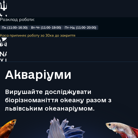
Розклад роботи:
Пн (11:00-16:30)
Вт-Чт (11:00-19:00)
Пт-Нд (11:00-20:00)
Меню
Каса припиняє роботу за 30хв до закриття
Головна
Акваріуми
Акваріуми
Вирушайте досліджувати
біорізноманіття океану разом з
львівським океанаріумом.