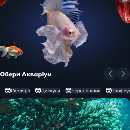
Обери Акваріум
Скалярії
Дискуси
Черепашник
Трофеу