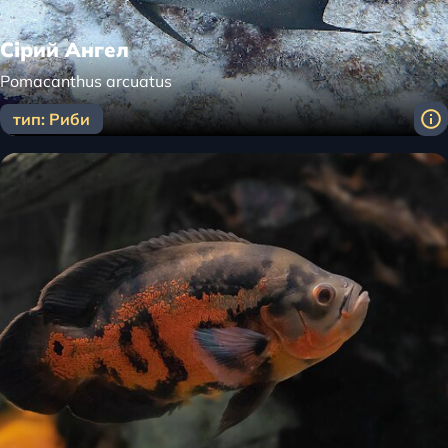
Сірий Ангел
Pomacanthus arcuatus
тип: Риби