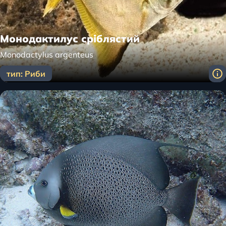
Монодактилус сріблястий
Monodactylus argenteus
тип: Риби