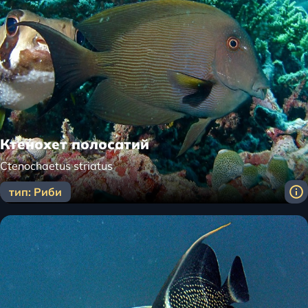
Ктенохет полосатий
Сtenochaetus striatus
тип: Риби