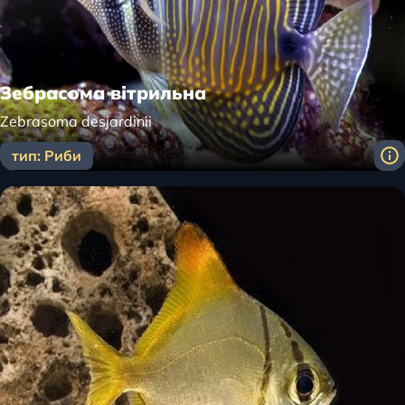
Зебрасома вітрильна
Zebrasoma desjardinii
тип: Риби