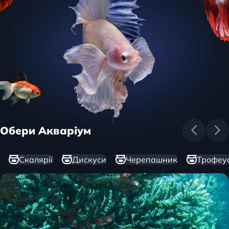
Обери Акваріум
Скалярії
Дискуси
Черепашник
Трофеу