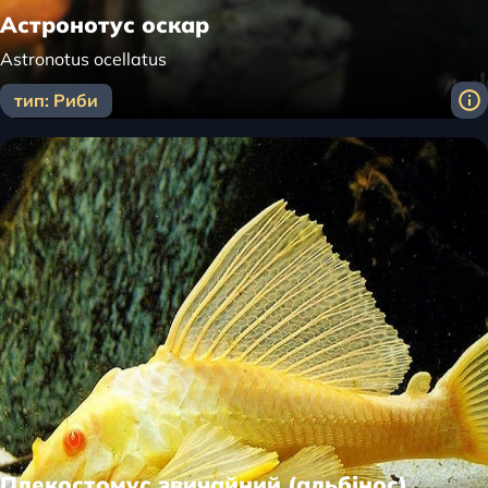
Астронотус оскар
Astronotus ocellatus
тип: Риби
Плекостомус звичайний (альбінос)