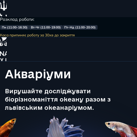
Розклад роботи:
Пн (11:00-16:30)
Вт-Чт (11:00-19:00)
Пт-Нд (11:00-20:00)
Меню
Каса припиняє роботу за 30хв до закриття
Головна
Акваріуми
Акваріуми
Вирушайте досліджувати
біорізноманіття океану разом з
львівським океанаріумом.