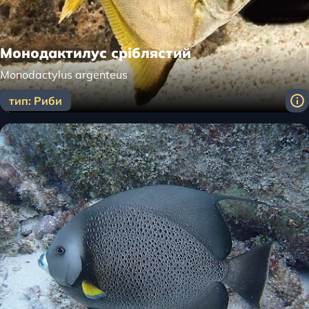
Монодактилус сріблястий
Monodactylus argenteus
тип: Риби