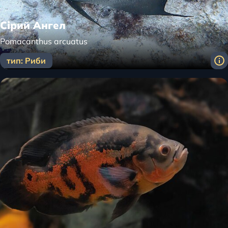
Сірий Ангел
Pomacanthus arcuatus
тип: Риби