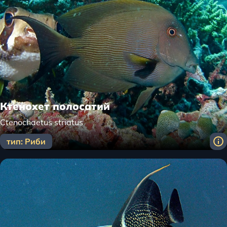
Ктенохет полосатий
Сtenochaetus striatus
тип: Риби