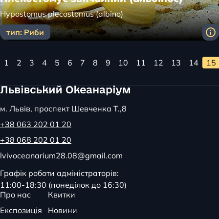
Hypostomus plecostomus (albino)
тип: Риби
1
2
3
4
5
6
7
8
9
10
11
12
13
14
15
м. Львів, проспект Шевченка Т.,8
+38 063 202 01 20
+38 068 202 01 20
lvivoceanarium28.08@gmail.com
Графік роботи адміністраторів:
11:00-18:30 (понеділок до 16:30)
Про нас
Квитки
Експозиція
Новини