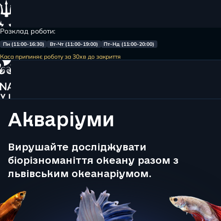
Розклад роботи:
Пн (11:00-16:30)
Вт-Чт (11:00-19:00)
Пт-Нд (11:00-20:00)
Меню
Каса припиняє роботу за 30хв до закриття
Головна
Акваріуми
Акваріуми
Вирушайте досліджувати
біорізноманіття океану разом з
львівським океанаріумом.