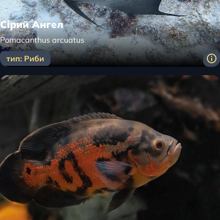
Сірий Ангел
Pomacanthus arcuatus
тип: Риби