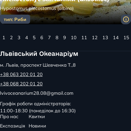
Hypostomus plecostomus (albino)
тип: Риби
1
2
3
4
5
6
7
8
9
10
11
12
13
14
15
м. Львів, проспект Шевченка Т.,8
+38 063 202 01 20
+38 068 202 01 20
lvivoceanarium28.08@gmail.com
Графік роботи адміністраторів:
11:00-18:30 (понеділок до 16:30)
Про нас
Квитки
Експозиція
Новини