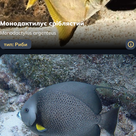
Монодактилус сріблястий
Monodactylus argenteus
тип: Риби