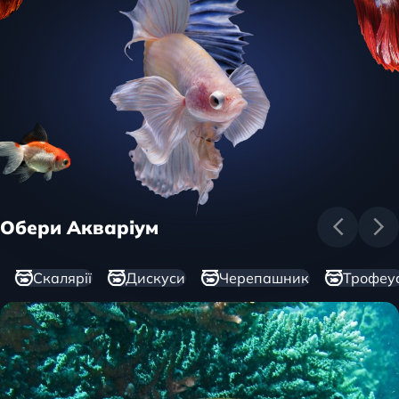
Обери Акваріум
Скалярії
Дискуси
Черепашник
Трофеу