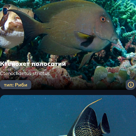
Ктенохет полосатий
Сtenochaetus striatus
тип: Риби