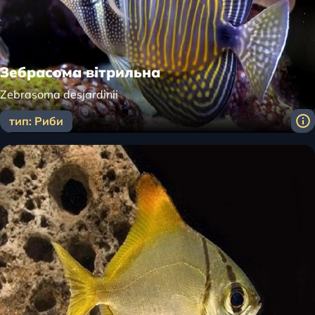
Зебрасома вітрильна
Zebrasoma desjardinii
тип: Риби